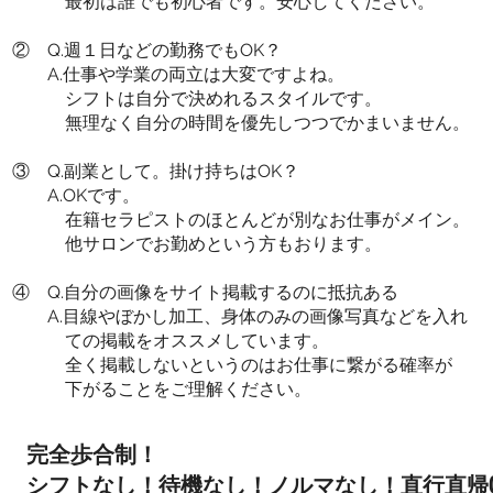
最初は誰でも初心者です。安心してください。
② Q.週１日などの勤務でもOK？
​ A.仕事や学業の両立は大変ですよね。
シフトは自分で決めれるスタイルです。
無理なく自分の時間を優先しつつでかまいません。
③ Q.副業として。掛け持ちはOK？
A.OKです。
在籍セラピストのほとんどが別なお仕事がメイン。
他サロンでお勤めという方もおります。
④ Q.自分の画像をサイト掲載するのに抵抗ある
​ A.目線やぼかし加工、身体のみの画像写真などを入れ
ての掲載をオススメしています。
全く
掲載
しないというのはお仕事に繋がる確率が
下がることをご理解ください
。
完全歩合制！
シフトなし！待機なし！ノルマなし！直行直帰O